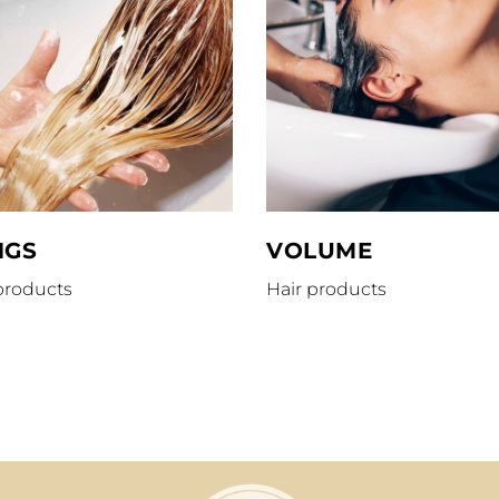
NGS
VOLUME
products
Hair products